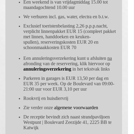
Een weekend is van vrijdagmiddag 15.00 tot
maandagochtend 10.00 uur
We verhuren incl. gas, water, electra en b.t.w.
Exclusief toeristenbelasting 2,26 p.p.p.nacht,
verplicht linnenpakket EUR
15 (compleet pakket
met linnen, handdoeken en keuken-
spullen), reserveringskosten EUR
20 en
schoonmaakkosten EUR 70
Een annuleringsverzekering kunt u afsluiten
na
afronding van de reservering, klik hiervoor op
annuleringsverzekering
in het tekstvak links
Parkeren in garages is EUR
13,50 per dag en
EUR
35 per week.
Op de Boulevard van 09:00-
21:00 uur voor EUR
3,10 per uur
Rookvrij en huisdiervrij
Zie verder onze
algemene voorwaarden
De receptie bevindt zich naast strandpaviljoen
Westpunt |
Boulevard Zeezijde 41, 2225 BB te
Katwijk